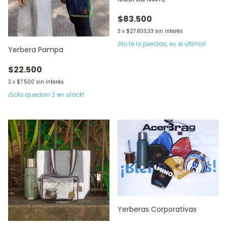
$83.500
3
x
$27.833,33
sin interés
¡No te lo pierdas, es el último!
Yerbera Pampa
$22.500
3
x
$7.500
sin interés
¡Solo quedan
2
en stock!
Yerberas Corporativas