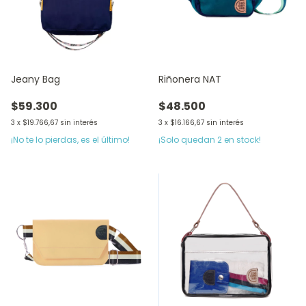
Jeany Bag
Riñonera NAT
$59.300
$48.500
3
x
$19.766,67
sin interés
3
x
$16.166,67
sin interés
¡No te lo pierdas, es el último!
¡Solo quedan
2
en stock!