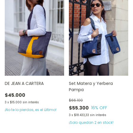
DE JEAN A CARTERA
Set Matera y Yerbera
Pampa
$45.000
$66.100
3
x
$15.000
sin interés
$55.300
16
% OFF
¡No te lo pierdas, es el último!
3
x
$18.433,33
sin interés
¡Solo quedan
2
en stock!