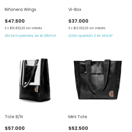
Riñonera Wings
Vi-Box
$47.500
$37.000
3
x
$15.833,33
sin interés
3
x
$12.333,33
sin interés
¡No te lo pierdas, es el último!
¡Solo quedan
2
en stock!
Tote B/N
Mini Tote
$57.000
$52.500