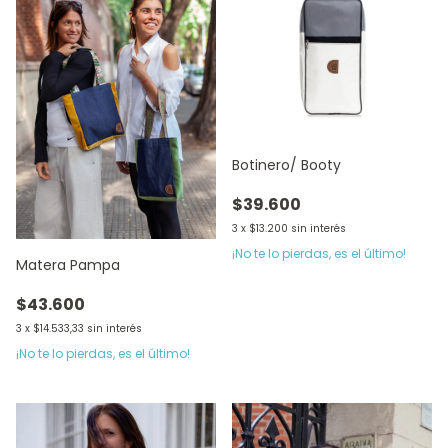
Botinero/ Booty
$39.600
3
x
$13.200
sin interés
¡No te lo pierdas, es el último!
Matera Pampa
$43.600
3
x
$14.533,33
sin interés
¡No te lo pierdas, es el último!