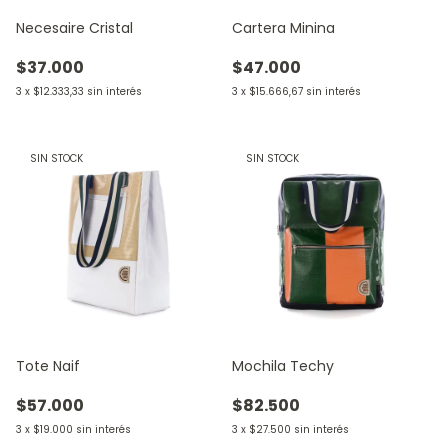
Necesaire Cristal
Cartera Minina
$37.000
$47.000
3
x
$12.333,33
sin interés
3
x
$15.666,67
sin interés
SIN STOCK
SIN STOCK
Tote Naif
Mochila Techy
$57.000
$82.500
3
x
$19.000
sin interés
3
x
$27.500
sin interés