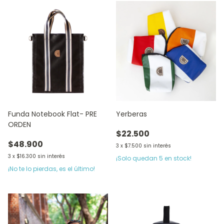
Funda Notebook Flat- PRE
Yerberas
ORDEN
$22.500
$48.900
3
x
$7.500
sin interés
3
x
$16.300
sin interés
¡Solo quedan
5
en stock!
¡No te lo pierdas, es el último!