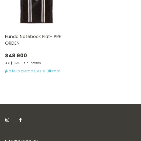
Funda Notebook Flat- PRE
ORDEN
$48.900
3
x
$16.300
sin interés
¡No te lo pierdas, es el último!